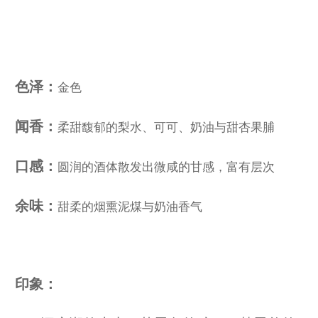
色
泽：
金色
闻
香：
柔甜馥郁的梨水、可可、奶油与甜杏果脯
口
感：
圆润的酒体散发出微咸
的
甘感
，富有层次
余
味：
甜柔
的
烟熏泥煤与奶油
香气
印
象：